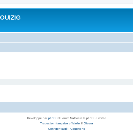
ROUIZIG
Développé par
phpBB
® Forum Software © phpBB Limited
Traduction française officielle
©
Qiaeru
Confidentialité
|
Conditions