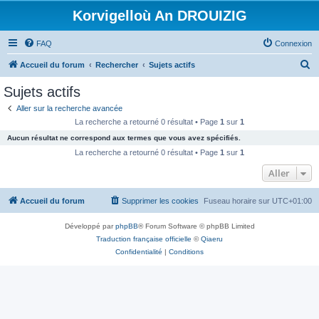
Korvigelloù An DROUIZIG
FAQ
Connexion
R
Accueil du forum
Rechercher
Sujets actifs
e
Sujets actifs
c
Aller sur la recherche avancée
h
La recherche a retourné 0 résultat • Page
1
sur
1
e
Aucun résultat ne correspond aux termes que vous avez spécifiés.
r
La recherche a retourné 0 résultat • Page
1
sur
1
c
Aller
h
Accueil du forum
Supprimer les cookies
Fuseau horaire sur
UTC+01:00
e
r
Développé par
phpBB
® Forum Software © phpBB Limited
Traduction française officielle
©
Qiaeru
Confidentialité
|
Conditions