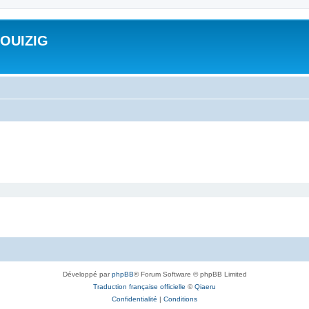
ROUIZIG
Développé par
phpBB
® Forum Software © phpBB Limited
Traduction française officielle
©
Qiaeru
Confidentialité
|
Conditions