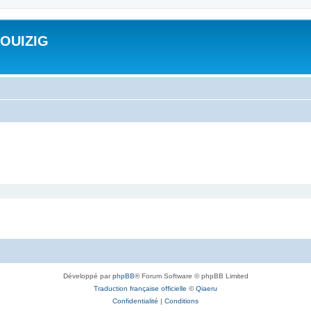
ROUIZIG
Développé par
phpBB
® Forum Software © phpBB Limited
Traduction française officielle
©
Qiaeru
Confidentialité
|
Conditions