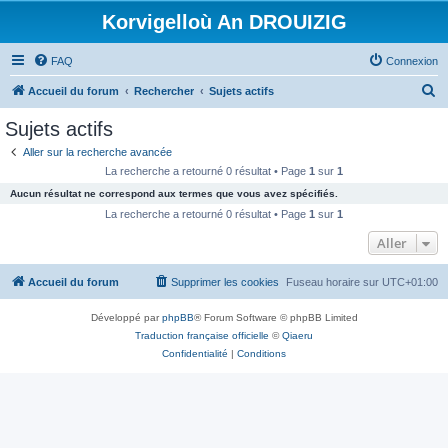
Korvigelloù An DROUIZIG
FAQ
Connexion
R
Accueil du forum
Rechercher
Sujets actifs
e
Sujets actifs
c
Aller sur la recherche avancée
h
La recherche a retourné 0 résultat • Page
1
sur
1
e
Aucun résultat ne correspond aux termes que vous avez spécifiés.
r
La recherche a retourné 0 résultat • Page
1
sur
1
c
Aller
h
Accueil du forum
Supprimer les cookies
Fuseau horaire sur
UTC+01:00
e
r
Développé par
phpBB
® Forum Software © phpBB Limited
Traduction française officielle
©
Qiaeru
Confidentialité
|
Conditions