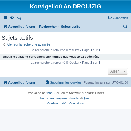
Korvigelloù An DROUIZIG
FAQ
Connexion
R
Accueil du forum
Rechercher
Sujets actifs
e
Sujets actifs
c
Aller sur la recherche avancée
h
La recherche a retourné 0 résultat • Page
1
sur
1
e
Aucun résultat ne correspond aux termes que vous avez spécifiés.
r
La recherche a retourné 0 résultat • Page
1
sur
1
c
Aller
h
Accueil du forum
Supprimer les cookies
Fuseau horaire sur
UTC+01:00
e
r
Développé par
phpBB
® Forum Software © phpBB Limited
Traduction française officielle
©
Qiaeru
Confidentialité
|
Conditions