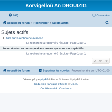
Korvigelloù An DROUIZIG
FAQ
Connexion
R
Accueil du forum
Rechercher
Sujets actifs
e
Sujets actifs
c
Aller sur la recherche avancée
h
La recherche a retourné 0 résultat • Page
1
sur
1
e
Aucun résultat ne correspond aux termes que vous avez spécifiés.
r
La recherche a retourné 0 résultat • Page
1
sur
1
c
Aller
h
Accueil du forum
Supprimer les cookies
Fuseau horaire sur
UTC+01:00
e
r
Développé par
phpBB
® Forum Software © phpBB Limited
Traduction française officielle
©
Qiaeru
Confidentialité
|
Conditions