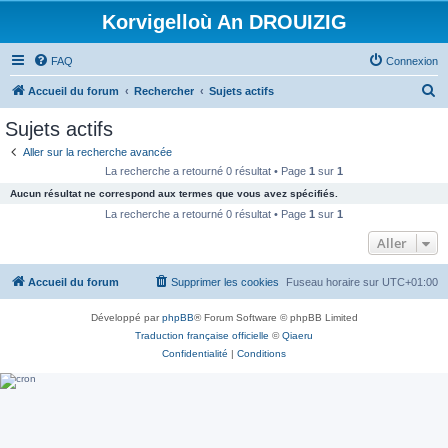
Korvigelloù An DROUIZIG
FAQ
Connexion
R
Accueil du forum
Rechercher
Sujets actifs
e
Sujets actifs
c
Aller sur la recherche avancée
h
La recherche a retourné 0 résultat • Page
1
sur
1
e
Aucun résultat ne correspond aux termes que vous avez spécifiés.
r
La recherche a retourné 0 résultat • Page
1
sur
1
c
Aller
h
Accueil du forum
Supprimer les cookies
Fuseau horaire sur
UTC+01:00
e
r
Développé par
phpBB
® Forum Software © phpBB Limited
Traduction française officielle
©
Qiaeru
Confidentialité
|
Conditions