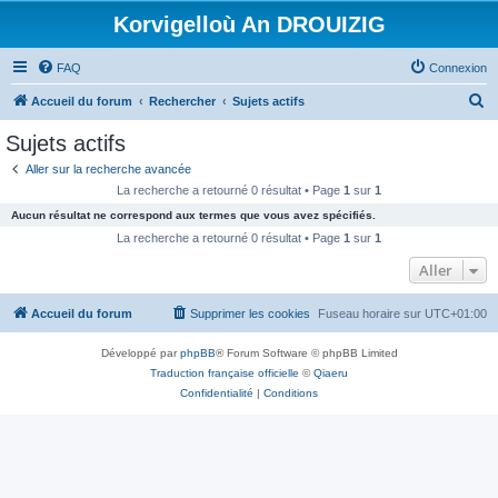
Korvigelloù An DROUIZIG
FAQ
Connexion
R
Accueil du forum
Rechercher
Sujets actifs
e
Sujets actifs
c
Aller sur la recherche avancée
h
La recherche a retourné 0 résultat • Page
1
sur
1
e
Aucun résultat ne correspond aux termes que vous avez spécifiés.
r
La recherche a retourné 0 résultat • Page
1
sur
1
c
Aller
h
Accueil du forum
Supprimer les cookies
Fuseau horaire sur
UTC+01:00
e
r
Développé par
phpBB
® Forum Software © phpBB Limited
Traduction française officielle
©
Qiaeru
Confidentialité
|
Conditions