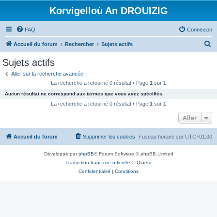
Korvigelloù An DROUIZIG
FAQ
Connexion
R
Accueil du forum
Rechercher
Sujets actifs
e
Sujets actifs
c
Aller sur la recherche avancée
h
La recherche a retourné 0 résultat • Page
1
sur
1
e
Aucun résultat ne correspond aux termes que vous avez spécifiés.
r
La recherche a retourné 0 résultat • Page
1
sur
1
c
Aller
h
Accueil du forum
Supprimer les cookies
Fuseau horaire sur
UTC+01:00
e
r
Développé par
phpBB
® Forum Software © phpBB Limited
Traduction française officielle
©
Qiaeru
Confidentialité
|
Conditions