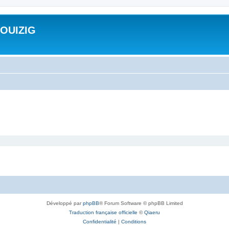
ROUIZIG
Développé par
phpBB
® Forum Software © phpBB Limited
Traduction française officielle
©
Qiaeru
Confidentialité
|
Conditions