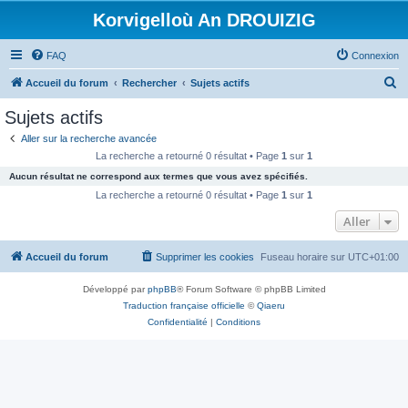
Korvigelloù An DROUIZIG
FAQ
Connexion
R
Accueil du forum
Rechercher
Sujets actifs
e
Sujets actifs
c
Aller sur la recherche avancée
h
La recherche a retourné 0 résultat • Page
1
sur
1
e
Aucun résultat ne correspond aux termes que vous avez spécifiés.
r
La recherche a retourné 0 résultat • Page
1
sur
1
c
Aller
h
Accueil du forum
Supprimer les cookies
Fuseau horaire sur
UTC+01:00
e
r
Développé par
phpBB
® Forum Software © phpBB Limited
Traduction française officielle
©
Qiaeru
Confidentialité
|
Conditions