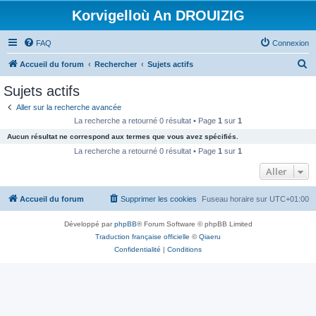
Korvigelloù An DROUIZIG
FAQ
Connexion
R
Accueil du forum
Rechercher
Sujets actifs
e
Sujets actifs
c
Aller sur la recherche avancée
h
La recherche a retourné 0 résultat • Page
1
sur
1
e
Aucun résultat ne correspond aux termes que vous avez spécifiés.
r
La recherche a retourné 0 résultat • Page
1
sur
1
c
Aller
h
Accueil du forum
Supprimer les cookies
Fuseau horaire sur
UTC+01:00
e
r
Développé par
phpBB
® Forum Software © phpBB Limited
Traduction française officielle
©
Qiaeru
Confidentialité
|
Conditions