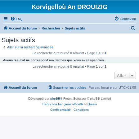
Korvigelloù An DROUIZIG
FAQ
Connexion
R
Accueil du forum
Rechercher
Sujets actifs
e
Sujets actifs
c
Aller sur la recherche avancée
h
La recherche a retourné 0 résultat • Page
1
sur
1
e
Aucun résultat ne correspond aux termes que vous avez spécifiés.
r
La recherche a retourné 0 résultat • Page
1
sur
1
c
Aller
h
Accueil du forum
Supprimer les cookies
Fuseau horaire sur
UTC+01:00
e
r
Développé par
phpBB
® Forum Software © phpBB Limited
Traduction française officielle
©
Qiaeru
Confidentialité
|
Conditions