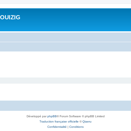
ROUIZIG
Développé par
phpBB
® Forum Software © phpBB Limited
Traduction française officielle
©
Qiaeru
Confidentialité
|
Conditions