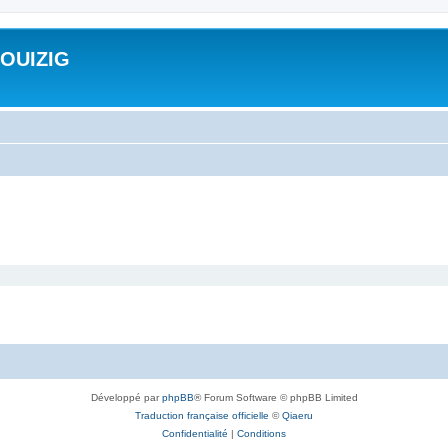
ROUIZIG
Développé par
phpBB
® Forum Software © phpBB Limited
Traduction française officielle
©
Qiaeru
Confidentialité
|
Conditions