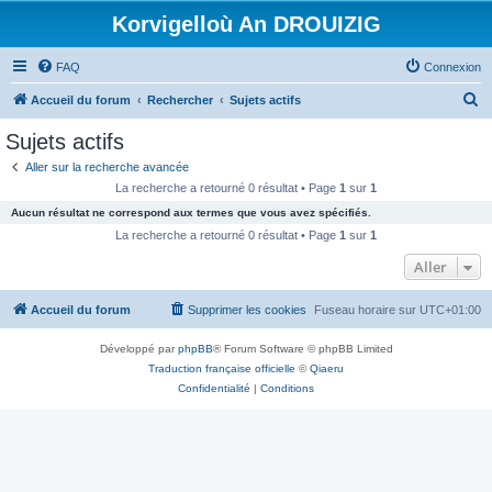
Korvigelloù An DROUIZIG
FAQ
Connexion
R
Accueil du forum
Rechercher
Sujets actifs
e
Sujets actifs
c
Aller sur la recherche avancée
h
La recherche a retourné 0 résultat • Page
1
sur
1
e
Aucun résultat ne correspond aux termes que vous avez spécifiés.
r
La recherche a retourné 0 résultat • Page
1
sur
1
c
Aller
h
Accueil du forum
Supprimer les cookies
Fuseau horaire sur
UTC+01:00
e
r
Développé par
phpBB
® Forum Software © phpBB Limited
Traduction française officielle
©
Qiaeru
Confidentialité
|
Conditions