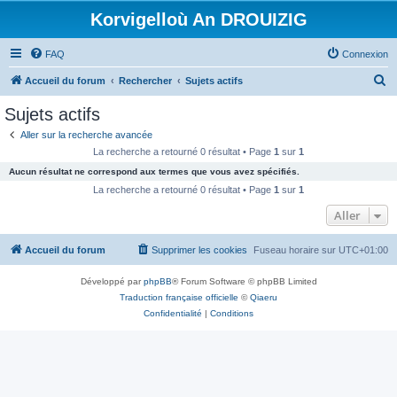
Korvigelloù An DROUIZIG
FAQ
Connexion
R
Accueil du forum
Rechercher
Sujets actifs
e
Sujets actifs
c
Aller sur la recherche avancée
h
La recherche a retourné 0 résultat • Page
1
sur
1
e
Aucun résultat ne correspond aux termes que vous avez spécifiés.
r
La recherche a retourné 0 résultat • Page
1
sur
1
c
Aller
h
Accueil du forum
Supprimer les cookies
Fuseau horaire sur
UTC+01:00
e
r
Développé par
phpBB
® Forum Software © phpBB Limited
Traduction française officielle
©
Qiaeru
Confidentialité
|
Conditions