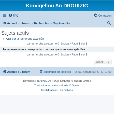
Korvigelloù An DROUIZIG
FAQ
Connexion
R
Accueil du forum
Rechercher
Sujets actifs
e
Sujets actifs
c
Aller sur la recherche avancée
h
La recherche a retourné 0 résultat • Page
1
sur
1
e
Aucun résultat ne correspond aux termes que vous avez spécifiés.
r
La recherche a retourné 0 résultat • Page
1
sur
1
c
Aller
h
Accueil du forum
Supprimer les cookies
Fuseau horaire sur
UTC+01:00
e
r
Développé par
phpBB
® Forum Software © phpBB Limited
Traduction française officielle
©
Qiaeru
Confidentialité
|
Conditions