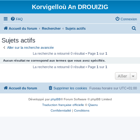
Korvigelloù An DROUIZIG
FAQ
Connexion
R
Accueil du forum
Rechercher
Sujets actifs
e
Sujets actifs
c
Aller sur la recherche avancée
h
La recherche a retourné 0 résultat • Page
1
sur
1
e
Aucun résultat ne correspond aux termes que vous avez spécifiés.
r
La recherche a retourné 0 résultat • Page
1
sur
1
c
Aller
h
Accueil du forum
Supprimer les cookies
Fuseau horaire sur
UTC+01:00
e
r
Développé par
phpBB
® Forum Software © phpBB Limited
Traduction française officielle
©
Qiaeru
Confidentialité
|
Conditions