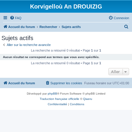
Korvigelloù An DROUIZIG
FAQ
Connexion
R
Accueil du forum
Rechercher
Sujets actifs
e
Sujets actifs
c
Aller sur la recherche avancée
h
La recherche a retourné 0 résultat • Page
1
sur
1
e
Aucun résultat ne correspond aux termes que vous avez spécifiés.
r
La recherche a retourné 0 résultat • Page
1
sur
1
c
Aller
h
Accueil du forum
Supprimer les cookies
Fuseau horaire sur
UTC+01:00
e
r
Développé par
phpBB
® Forum Software © phpBB Limited
Traduction française officielle
©
Qiaeru
Confidentialité
|
Conditions