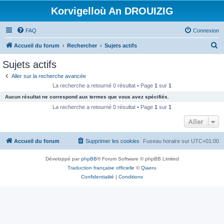
Korvigelloù An DROUIZIG
FAQ
Connexion
R
Accueil du forum
Rechercher
Sujets actifs
e
Sujets actifs
c
Aller sur la recherche avancée
h
La recherche a retourné 0 résultat • Page
1
sur
1
e
Aucun résultat ne correspond aux termes que vous avez spécifiés.
r
La recherche a retourné 0 résultat • Page
1
sur
1
c
Aller
h
Accueil du forum
Supprimer les cookies
Fuseau horaire sur
UTC+01:00
e
r
Développé par
phpBB
® Forum Software © phpBB Limited
Traduction française officielle
©
Qiaeru
Confidentialité
|
Conditions