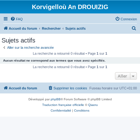
Korvigelloù An DROUIZIG
FAQ
Connexion
R
Accueil du forum
Rechercher
Sujets actifs
e
Sujets actifs
c
Aller sur la recherche avancée
h
La recherche a retourné 0 résultat • Page
1
sur
1
e
Aucun résultat ne correspond aux termes que vous avez spécifiés.
r
La recherche a retourné 0 résultat • Page
1
sur
1
c
Aller
h
Accueil du forum
Supprimer les cookies
Fuseau horaire sur
UTC+01:00
e
r
Développé par
phpBB
® Forum Software © phpBB Limited
Traduction française officielle
©
Qiaeru
Confidentialité
|
Conditions