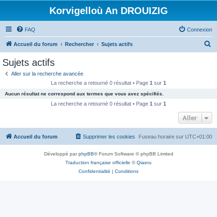
Korvigelloù An DROUIZIG
FAQ
Connexion
R
Accueil du forum
Rechercher
Sujets actifs
e
Sujets actifs
c
Aller sur la recherche avancée
h
La recherche a retourné 0 résultat • Page
1
sur
1
e
Aucun résultat ne correspond aux termes que vous avez spécifiés.
r
La recherche a retourné 0 résultat • Page
1
sur
1
c
Aller
h
Accueil du forum
Supprimer les cookies
Fuseau horaire sur
UTC+01:00
e
r
Développé par
phpBB
® Forum Software © phpBB Limited
Traduction française officielle
©
Qiaeru
Confidentialité
|
Conditions