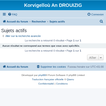
Korvigelloù An DROUIZIG
FAQ
Connexion
R
Accueil du forum
Rechercher
Sujets actifs
e
Sujets actifs
c
Aller sur la recherche avancée
h
La recherche a retourné 0 résultat • Page
1
sur
1
e
Aucun résultat ne correspond aux termes que vous avez spécifiés.
r
La recherche a retourné 0 résultat • Page
1
sur
1
c
Aller
h
Accueil du forum
Supprimer les cookies
Fuseau horaire sur
UTC+01:00
e
r
Développé par
phpBB
® Forum Software © phpBB Limited
Traduction française officielle
©
Qiaeru
Confidentialité
|
Conditions