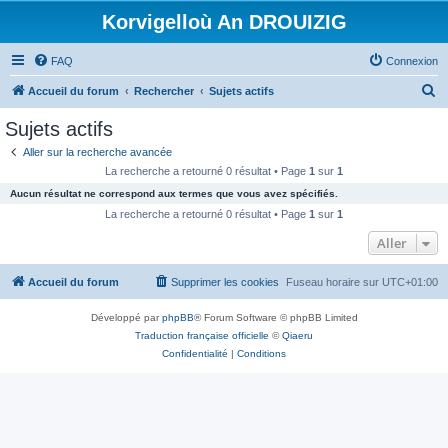
Korvigelloù An DROUIZIG
FAQ
Connexion
R
Accueil du forum
Rechercher
Sujets actifs
e
Sujets actifs
c
Aller sur la recherche avancée
h
La recherche a retourné 0 résultat • Page
1
sur
1
e
Aucun résultat ne correspond aux termes que vous avez spécifiés.
r
La recherche a retourné 0 résultat • Page
1
sur
1
c
Aller
h
Accueil du forum
Supprimer les cookies
Fuseau horaire sur
UTC+01:00
e
r
Développé par
phpBB
® Forum Software © phpBB Limited
Traduction française officielle
©
Qiaeru
Confidentialité
|
Conditions