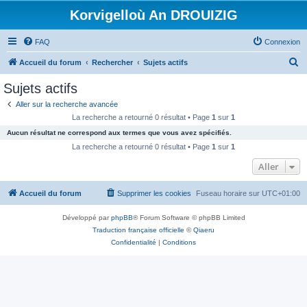
Korvigelloù An DROUIZIG
FAQ
Connexion
R
Accueil du forum
Rechercher
Sujets actifs
e
Sujets actifs
c
Aller sur la recherche avancée
h
La recherche a retourné 0 résultat • Page
1
sur
1
e
Aucun résultat ne correspond aux termes que vous avez spécifiés.
r
La recherche a retourné 0 résultat • Page
1
sur
1
c
Aller
h
Accueil du forum
Supprimer les cookies
Fuseau horaire sur
UTC+01:00
e
r
Développé par
phpBB
® Forum Software © phpBB Limited
Traduction française officielle
©
Qiaeru
Confidentialité
|
Conditions