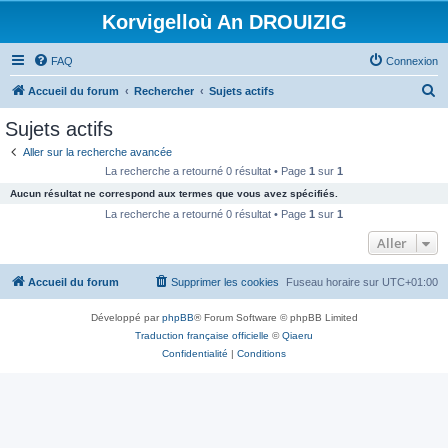
Korvigelloù An DROUIZIG
FAQ
Connexion
R
Accueil du forum
Rechercher
Sujets actifs
e
Sujets actifs
c
Aller sur la recherche avancée
h
La recherche a retourné 0 résultat • Page
1
sur
1
e
Aucun résultat ne correspond aux termes que vous avez spécifiés.
r
La recherche a retourné 0 résultat • Page
1
sur
1
c
Aller
h
Accueil du forum
Supprimer les cookies
Fuseau horaire sur
UTC+01:00
e
r
Développé par
phpBB
® Forum Software © phpBB Limited
Traduction française officielle
©
Qiaeru
Confidentialité
|
Conditions