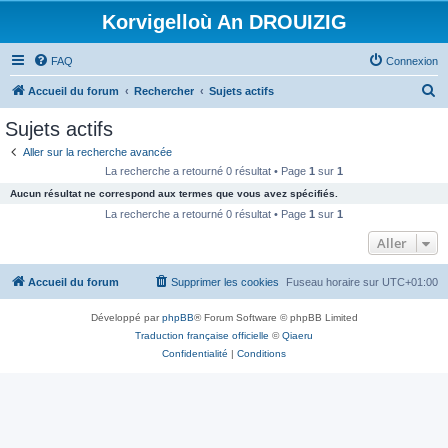
Korvigelloù An DROUIZIG
FAQ
Connexion
R
Accueil du forum
Rechercher
Sujets actifs
e
Sujets actifs
c
Aller sur la recherche avancée
h
La recherche a retourné 0 résultat • Page
1
sur
1
e
Aucun résultat ne correspond aux termes que vous avez spécifiés.
r
La recherche a retourné 0 résultat • Page
1
sur
1
c
Aller
h
Accueil du forum
Supprimer les cookies
Fuseau horaire sur
UTC+01:00
e
r
Développé par
phpBB
® Forum Software © phpBB Limited
Traduction française officielle
©
Qiaeru
Confidentialité
|
Conditions