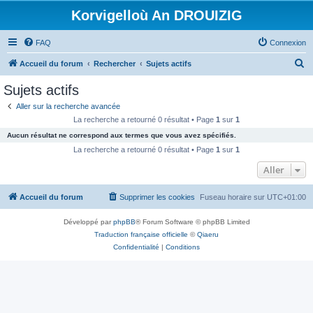
Korvigelloù An DROUIZIG
FAQ
Connexion
R
Accueil du forum
Rechercher
Sujets actifs
e
Sujets actifs
c
Aller sur la recherche avancée
h
La recherche a retourné 0 résultat • Page
1
sur
1
e
Aucun résultat ne correspond aux termes que vous avez spécifiés.
r
La recherche a retourné 0 résultat • Page
1
sur
1
c
Aller
h
Accueil du forum
Supprimer les cookies
Fuseau horaire sur
UTC+01:00
e
r
Développé par
phpBB
® Forum Software © phpBB Limited
Traduction française officielle
©
Qiaeru
Confidentialité
|
Conditions