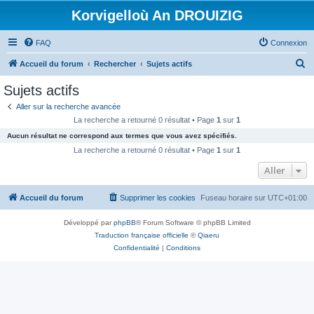
Korvigelloù An DROUIZIG
FAQ
Connexion
R
Accueil du forum
Rechercher
Sujets actifs
e
Sujets actifs
c
Aller sur la recherche avancée
h
La recherche a retourné 0 résultat • Page
1
sur
1
e
Aucun résultat ne correspond aux termes que vous avez spécifiés.
r
La recherche a retourné 0 résultat • Page
1
sur
1
c
Aller
h
Accueil du forum
Supprimer les cookies
Fuseau horaire sur
UTC+01:00
e
r
Développé par
phpBB
® Forum Software © phpBB Limited
Traduction française officielle
©
Qiaeru
Confidentialité
|
Conditions