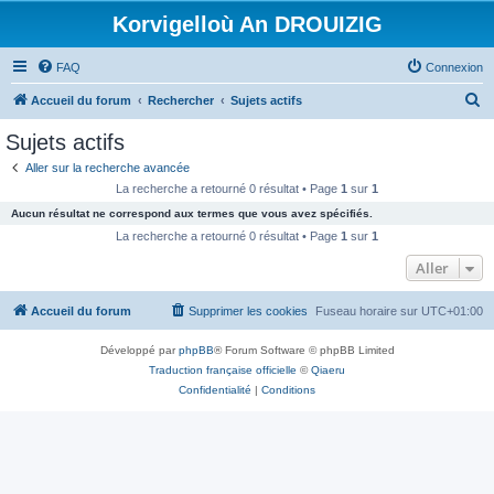
Korvigelloù An DROUIZIG
FAQ
Connexion
R
Accueil du forum
Rechercher
Sujets actifs
e
Sujets actifs
c
Aller sur la recherche avancée
h
La recherche a retourné 0 résultat • Page
1
sur
1
e
Aucun résultat ne correspond aux termes que vous avez spécifiés.
r
La recherche a retourné 0 résultat • Page
1
sur
1
c
Aller
h
Accueil du forum
Supprimer les cookies
Fuseau horaire sur
UTC+01:00
e
r
Développé par
phpBB
® Forum Software © phpBB Limited
Traduction française officielle
©
Qiaeru
Confidentialité
|
Conditions