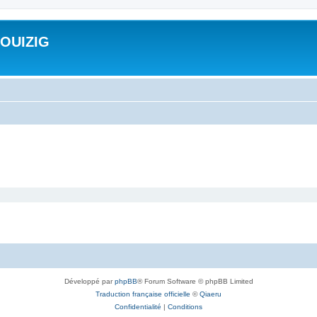
ROUIZIG
Développé par
phpBB
® Forum Software © phpBB Limited
Traduction française officielle
©
Qiaeru
Confidentialité
|
Conditions