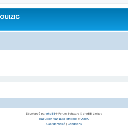
ROUIZIG
Développé par
phpBB
® Forum Software © phpBB Limited
Traduction française officielle
©
Qiaeru
Confidentialité
|
Conditions