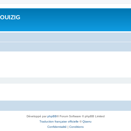
ROUIZIG
Développé par
phpBB
® Forum Software © phpBB Limited
Traduction française officielle
©
Qiaeru
Confidentialité
|
Conditions