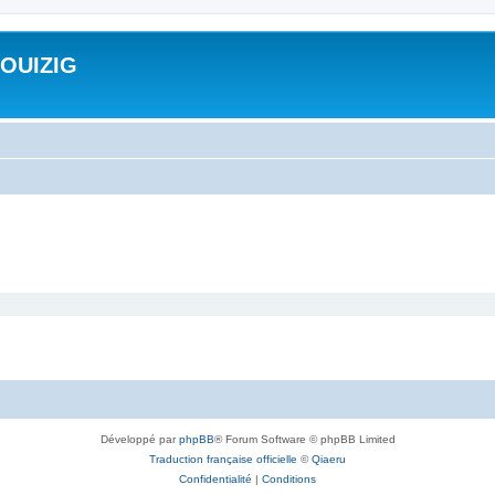
ROUIZIG
Développé par
phpBB
® Forum Software © phpBB Limited
Traduction française officielle
©
Qiaeru
Confidentialité
|
Conditions