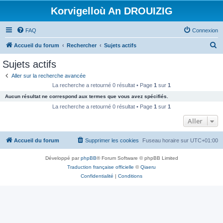
Korvigelloù An DROUIZIG
FAQ
Connexion
R
Accueil du forum
Rechercher
Sujets actifs
e
Sujets actifs
c
Aller sur la recherche avancée
h
La recherche a retourné 0 résultat • Page
1
sur
1
e
Aucun résultat ne correspond aux termes que vous avez spécifiés.
r
La recherche a retourné 0 résultat • Page
1
sur
1
c
Aller
h
Accueil du forum
Supprimer les cookies
Fuseau horaire sur
UTC+01:00
e
r
Développé par
phpBB
® Forum Software © phpBB Limited
Traduction française officielle
©
Qiaeru
Confidentialité
|
Conditions