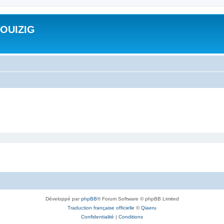
ROUIZIG
Développé par
phpBB
® Forum Software © phpBB Limited
Traduction française officielle
©
Qiaeru
Confidentialité
|
Conditions