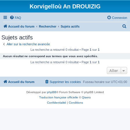
Korvigelloù An DROUIZIG
FAQ
Connexion
R
Accueil du forum
Rechercher
Sujets actifs
e
Sujets actifs
c
Aller sur la recherche avancée
h
La recherche a retourné 0 résultat • Page
1
sur
1
e
Aucun résultat ne correspond aux termes que vous avez spécifiés.
r
La recherche a retourné 0 résultat • Page
1
sur
1
c
Aller
h
Accueil du forum
Supprimer les cookies
Fuseau horaire sur
UTC+01:00
e
r
Développé par
phpBB
® Forum Software © phpBB Limited
Traduction française officielle
©
Qiaeru
Confidentialité
|
Conditions