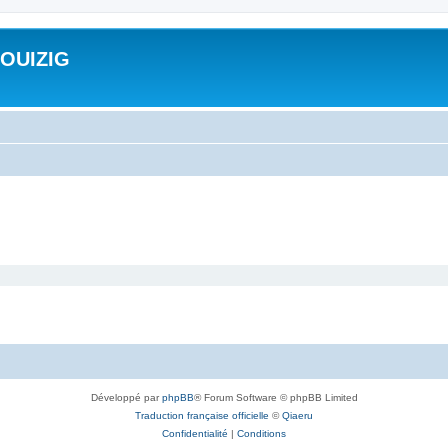
ROUIZIG
Développé par
phpBB
® Forum Software © phpBB Limited
Traduction française officielle
©
Qiaeru
Confidentialité
|
Conditions