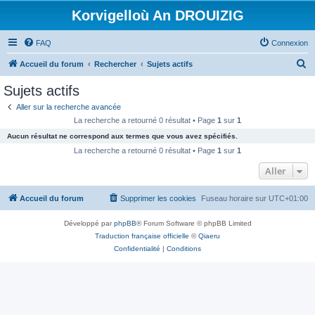
Korvigelloù An DROUIZIG
FAQ
Connexion
R
Accueil du forum
Rechercher
Sujets actifs
e
Sujets actifs
c
Aller sur la recherche avancée
h
La recherche a retourné 0 résultat • Page
1
sur
1
e
Aucun résultat ne correspond aux termes que vous avez spécifiés.
r
La recherche a retourné 0 résultat • Page
1
sur
1
c
Aller
h
Accueil du forum
Supprimer les cookies
Fuseau horaire sur
UTC+01:00
e
r
Développé par
phpBB
® Forum Software © phpBB Limited
Traduction française officielle
©
Qiaeru
Confidentialité
|
Conditions