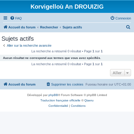
Korvigelloù An DROUIZIG
FAQ
Connexion
R
Accueil du forum
Rechercher
Sujets actifs
e
Sujets actifs
c
Aller sur la recherche avancée
h
La recherche a retourné 0 résultat • Page
1
sur
1
e
Aucun résultat ne correspond aux termes que vous avez spécifiés.
r
La recherche a retourné 0 résultat • Page
1
sur
1
c
Aller
h
Accueil du forum
Supprimer les cookies
Fuseau horaire sur
UTC+01:00
e
r
Développé par
phpBB
® Forum Software © phpBB Limited
Traduction française officielle
©
Qiaeru
Confidentialité
|
Conditions