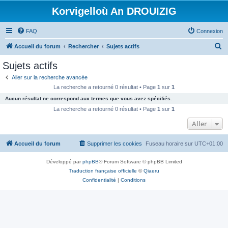
Korvigelloù An DROUIZIG
FAQ
Connexion
R
Accueil du forum
Rechercher
Sujets actifs
e
Sujets actifs
c
Aller sur la recherche avancée
h
La recherche a retourné 0 résultat • Page
1
sur
1
e
Aucun résultat ne correspond aux termes que vous avez spécifiés.
r
La recherche a retourné 0 résultat • Page
1
sur
1
c
Aller
h
Accueil du forum
Supprimer les cookies
Fuseau horaire sur
UTC+01:00
e
r
Développé par
phpBB
® Forum Software © phpBB Limited
Traduction française officielle
©
Qiaeru
Confidentialité
|
Conditions