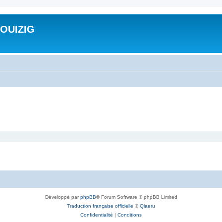
ROUIZIG
Développé par
phpBB
® Forum Software © phpBB Limited
Traduction française officielle
©
Qiaeru
Confidentialité
|
Conditions