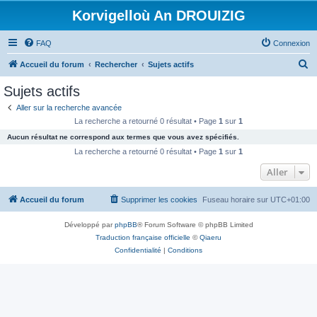
Korvigelloù An DROUIZIG
FAQ
Connexion
R
Accueil du forum
Rechercher
Sujets actifs
e
Sujets actifs
c
Aller sur la recherche avancée
h
La recherche a retourné 0 résultat • Page
1
sur
1
e
Aucun résultat ne correspond aux termes que vous avez spécifiés.
r
La recherche a retourné 0 résultat • Page
1
sur
1
c
Aller
h
Accueil du forum
Supprimer les cookies
Fuseau horaire sur
UTC+01:00
e
r
Développé par
phpBB
® Forum Software © phpBB Limited
Traduction française officielle
©
Qiaeru
Confidentialité
|
Conditions