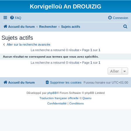
Korvigelloù An DROUIZIG
FAQ
Connexion
R
Accueil du forum
Rechercher
Sujets actifs
e
Sujets actifs
c
Aller sur la recherche avancée
h
La recherche a retourné 0 résultat • Page
1
sur
1
e
Aucun résultat ne correspond aux termes que vous avez spécifiés.
r
La recherche a retourné 0 résultat • Page
1
sur
1
c
Aller
h
Accueil du forum
Supprimer les cookies
Fuseau horaire sur
UTC+01:00
e
r
Développé par
phpBB
® Forum Software © phpBB Limited
Traduction française officielle
©
Qiaeru
Confidentialité
|
Conditions