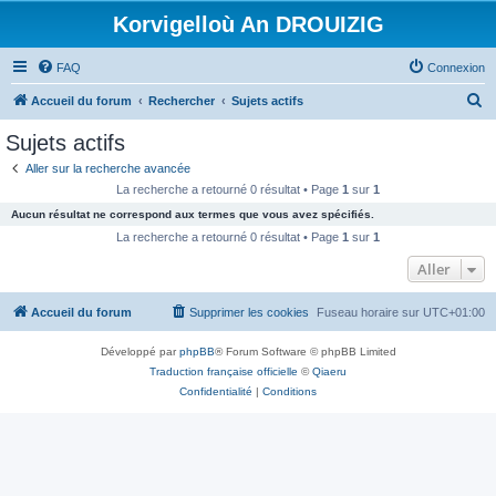
Korvigelloù An DROUIZIG
FAQ
Connexion
R
Accueil du forum
Rechercher
Sujets actifs
e
Sujets actifs
c
Aller sur la recherche avancée
h
La recherche a retourné 0 résultat • Page
1
sur
1
e
Aucun résultat ne correspond aux termes que vous avez spécifiés.
r
La recherche a retourné 0 résultat • Page
1
sur
1
c
Aller
h
Accueil du forum
Supprimer les cookies
Fuseau horaire sur
UTC+01:00
e
r
Développé par
phpBB
® Forum Software © phpBB Limited
Traduction française officielle
©
Qiaeru
Confidentialité
|
Conditions