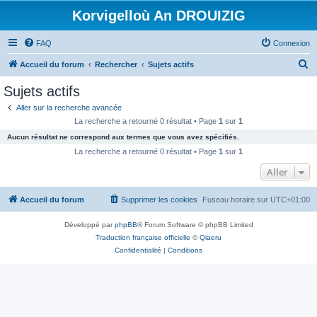
Korvigelloù An DROUIZIG
FAQ
Connexion
R
Accueil du forum
Rechercher
Sujets actifs
e
Sujets actifs
c
Aller sur la recherche avancée
h
La recherche a retourné 0 résultat • Page
1
sur
1
e
Aucun résultat ne correspond aux termes que vous avez spécifiés.
r
La recherche a retourné 0 résultat • Page
1
sur
1
c
Aller
h
Accueil du forum
Supprimer les cookies
Fuseau horaire sur
UTC+01:00
e
r
Développé par
phpBB
® Forum Software © phpBB Limited
Traduction française officielle
©
Qiaeru
Confidentialité
|
Conditions