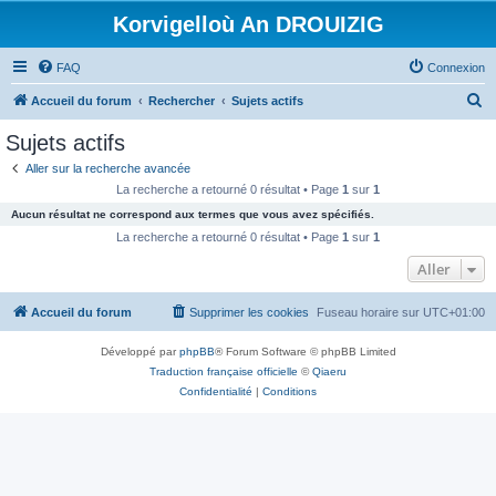
Korvigelloù An DROUIZIG
FAQ
Connexion
R
Accueil du forum
Rechercher
Sujets actifs
e
Sujets actifs
c
Aller sur la recherche avancée
h
La recherche a retourné 0 résultat • Page
1
sur
1
e
Aucun résultat ne correspond aux termes que vous avez spécifiés.
r
La recherche a retourné 0 résultat • Page
1
sur
1
c
Aller
h
Accueil du forum
Supprimer les cookies
Fuseau horaire sur
UTC+01:00
e
r
Développé par
phpBB
® Forum Software © phpBB Limited
Traduction française officielle
©
Qiaeru
Confidentialité
|
Conditions