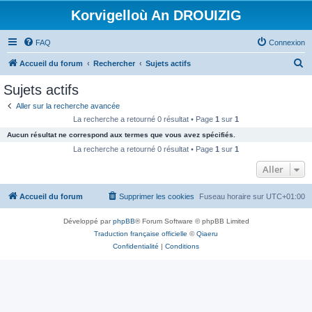
Korvigelloù An DROUIZIG
FAQ
Connexion
R
Accueil du forum
Rechercher
Sujets actifs
e
Sujets actifs
c
Aller sur la recherche avancée
h
La recherche a retourné 0 résultat • Page
1
sur
1
e
Aucun résultat ne correspond aux termes que vous avez spécifiés.
r
La recherche a retourné 0 résultat • Page
1
sur
1
c
Aller
h
Accueil du forum
Supprimer les cookies
Fuseau horaire sur
UTC+01:00
e
r
Développé par
phpBB
® Forum Software © phpBB Limited
Traduction française officielle
©
Qiaeru
Confidentialité
|
Conditions